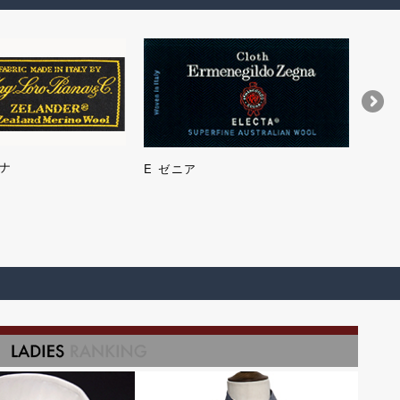
ナ
タリ
E ゼニア