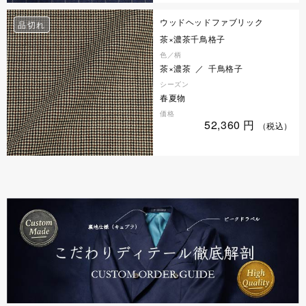
ウッドヘッドファブリック
品切れ
茶×濃茶千鳥格子
色／柄
茶×濃茶 ／ 千鳥格子
シーズン
春夏物
価格
52,360
円
（税込）