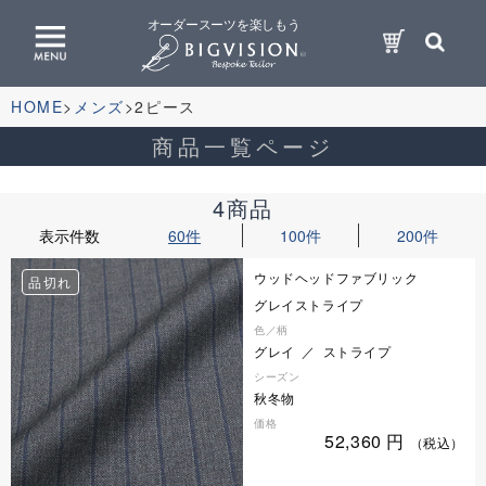
オーダースーツを楽しもう
HOME
メンズ
2ピース
商品一覧ページ
4商品
表示件数
60件
100件
200件
ウッドヘッドファブリック
品切れ
グレイストライプ
色／柄
グレイ ／ ストライプ
シーズン
秋冬物
価格
52,360
円
（税込）