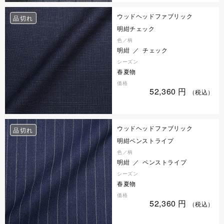
ウッドヘッドファブリック
品切れ
明紺チェック
色／柄
明紺 ／ チェック
シーズン
春夏物
価格
52,360
円
（税込）
ウッドヘッドファブリック
品切れ
明紺ペンストライプ
色／柄
明紺 ／ ペンストライプ
シーズン
春夏物
価格
52,360
円
（税込）