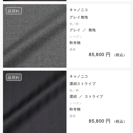
キャノニコ
品切れ
グレイ無地
色／柄
グレイ ／ 無地
シーズン
秋冬物
価格
85,800
円
（税込）
キャノニコ
品切れ
濃紺ストライプ
色／柄
濃紺 ／ ストライプ
シーズン
秋冬物
価格
85,800
円
（税込）