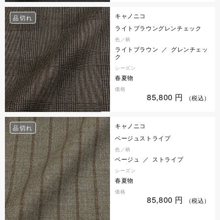
キャノニコ
品切れ
ライトブラウングレンチェック
色／柄
ライトブラウン ／ グレンチェッ
ク
シーズン
春夏物
価格
85,800
円
（税込）
キャノニコ
品切れ
ベージュストライプ
色／柄
ベージュ ／ ストライプ
シーズン
春夏物
価格
85,800
円
（税込）