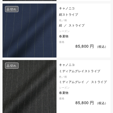
キャノニコ
品切れ
紺ストライプ
色／柄
紺 ／ ストライプ
シーズン
春夏物
価格
85,800
円
（税込）
キャノニコ
品切れ
ミディアムグレイストライプ
色／柄
ミディアムグレイ ／ ストライプ
シーズン
春夏物
価格
85,800
円
（税込）