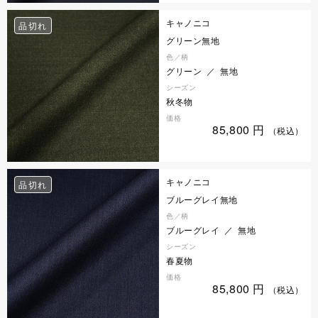
キャノニコ
品切れ
グリーン無地
色／柄
グリーン ／ 無地
シーズン
秋冬物
価格
85,800
円
（税込）
キャノニコ
品切れ
ブルーグレイ無地
色／柄
ブルーグレイ ／ 無地
シーズン
春夏物
価格
85,800
円
（税込）