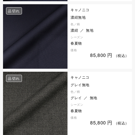
キャノニコ
品切れ
濃紺無地
色／柄
濃紺 ／ 無地
シーズン
春夏物
価格
85,800
円
（税込）
キャノニコ
品切れ
グレイ無地
色／柄
グレイ ／ 無地
シーズン
春夏物
価格
85,800
円
（税込）