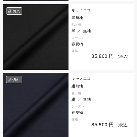
キャノニコ
品切れ
黒無地
色／柄
黒 ／ 無地
シーズン
春夏物
価格
85,800
円
（税込）
キャノニコ
品切れ
紺無地
色／柄
紺 ／ 無地
シーズン
春夏物
価格
85,800
円
（税込）