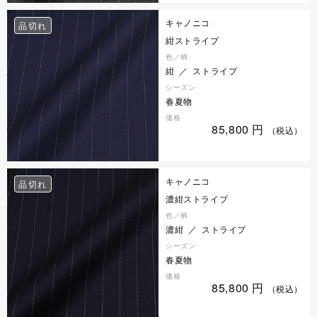
キャノニコ
品切れ
紺ストライプ
色／柄
紺 ／ ストライプ
シーズン
春夏物
価格
85,800
円
（税込）
キャノニコ
品切れ
濃紺ストライプ
色／柄
濃紺 ／ ストライプ
シーズン
春夏物
価格
85,800
円
（税込）