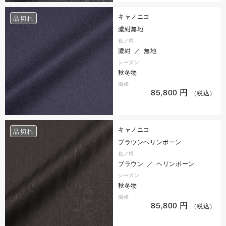
キャノニコ
品切れ
濃紺無地
色／柄
濃紺 ／ 無地
シーズン
秋冬物
価格
85,800
円
（税込）
キャノニコ
品切れ
ブラウンヘリンボーン
色／柄
ブラウン ／ ヘリンボーン
シーズン
秋冬物
価格
85,800
円
（税込）