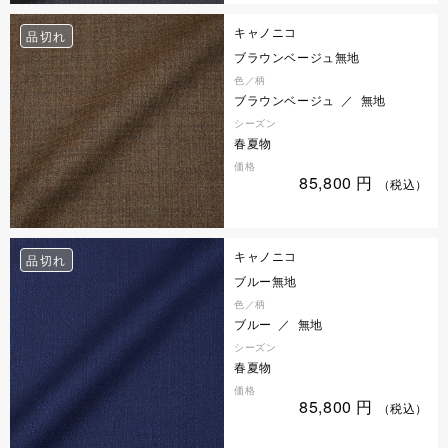
キャノニコ
品切れ
ブラウンベージュ無地
色／柄
ブラウンベージュ ／ 無地
シーズン
春夏物
価格
85,800
円
（税込）
キャノニコ
品切れ
ブルー無地
色／柄
ブルー ／ 無地
シーズン
春夏物
価格
85,800
円
（税込）