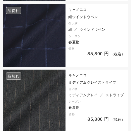
キャノニコ
品切れ
紺ウインドウペン
色／柄
紺 ／ ウインドウペン
シーズン
春夏物
価格
85,800
円
（税込）
キャノニコ
品切れ
ミディアムグレイストライプ
色／柄
ミディアムグレイ ／ ストライプ
シーズン
春夏物
価格
85,800
円
（税込）