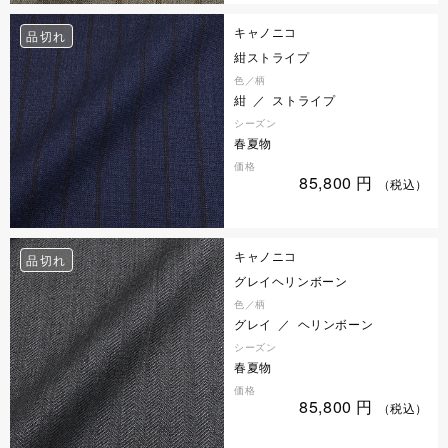
キャノニコ
品切れ
紺ストライプ
色／柄
紺 ／ ストライプ
シーズン
春夏物
価格
85,800
円
（税込）
キャノニコ
品切れ
グレイヘリンボーン
色／柄
グレイ ／ ヘリンボーン
シーズン
春夏物
価格
85,800
円
（税込）