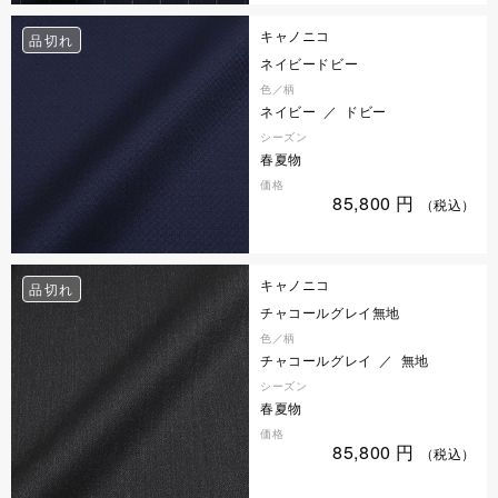
キャノニコ
品切れ
ネイビードビー
色／柄
ネイビー ／ ドビー
シーズン
春夏物
価格
85,800
円
（税込）
キャノニコ
品切れ
チャコールグレイ無地
色／柄
チャコールグレイ ／ 無地
シーズン
春夏物
価格
85,800
円
（税込）