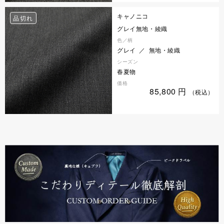
キャノニコ
品切れ
グレイ無地・綾織
色／柄
グレイ ／ 無地・綾織
シーズン
春夏物
価格
85,800
円
（税込）