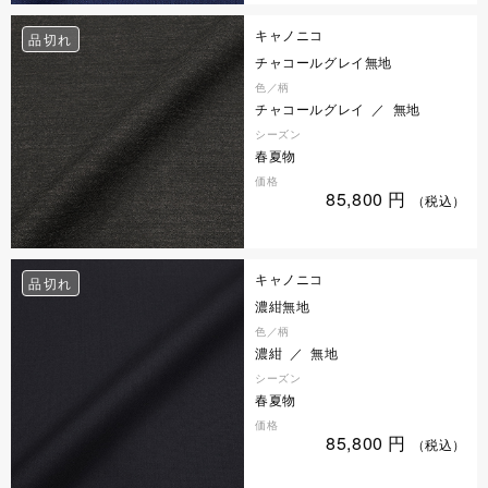
キャノニコ
品切れ
チャコールグレイ無地
色／柄
チャコールグレイ ／ 無地
シーズン
春夏物
価格
85,800
円
（税込）
キャノニコ
品切れ
濃紺無地
色／柄
濃紺 ／ 無地
シーズン
春夏物
価格
85,800
円
（税込）