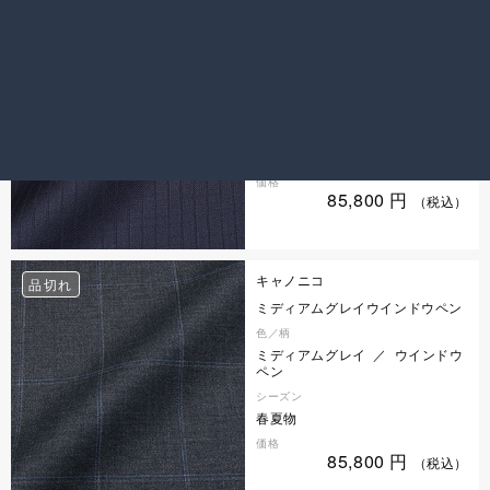
キャノニコ
品切れ
紺シャドーストライプ
色／柄
紺 ／ シャドーストライプ
シーズン
秋冬物
価格
85,800
円
（税込）
キャノニコ
品切れ
ミディアムグレイウインドウペン
色／柄
ミディアムグレイ ／ ウインドウ
ペン
シーズン
春夏物
価格
85,800
円
（税込）