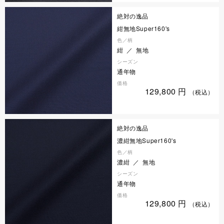
絶対の逸品
紺無地Super160's
色／柄
紺 ／ 無地
シーズン
通年物
価格
129,800
円
（税込）
絶対の逸品
濃紺無地Super160's
色／柄
濃紺 ／ 無地
シーズン
通年物
価格
129,800
円
（税込）