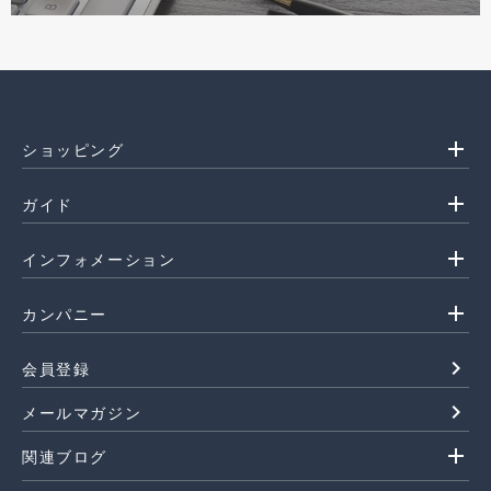
add
ショッピング
add
ガイド
add
インフォメーション
add
カンパニー
navigate_next
会員登録
navigate_next
メールマガジン
add
関連ブログ