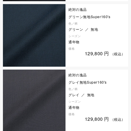
絶対の逸品
グリーン無地Super160's
色／柄
グリーン ／ 無地
シーズン
通年物
価格
129,800
円
（税込）
絶対の逸品
グレイ無地Super160's
色／柄
グレイ ／ 無地
シーズン
通年物
価格
129,800
円
（税込）