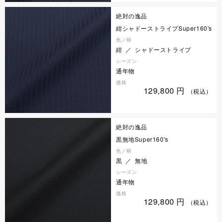
絶対の逸品
紺シャドーストライプSuper160's
色／柄
紺 ／ シャドーストライプ
シーズン
通年物
価格
129,800
円
（税込）
絶対の逸品
黒無地Super160's
色／柄
黒 ／ 無地
シーズン
通年物
価格
129,800
円
（税込）