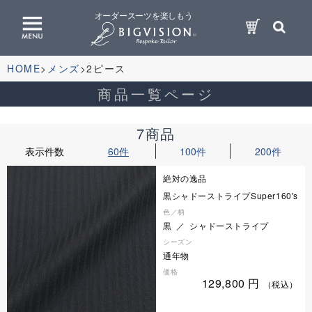
オーダースーツを楽しもう
HOME
メンズ
2ピース
商品一覧ページ
7商品
表示件数
60件
100件
200件
絶対の逸品
黒シャドーストライプSuper160's
色／柄
黒 ／ シャドーストライプ
シーズン
通年物
価格
129,800
円
（税込）