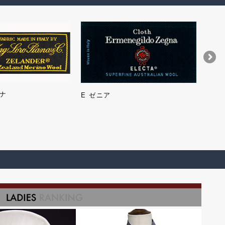
ナ
タリ
E ゼニア