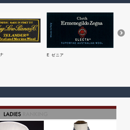
ナ
タリ
E ゼニア