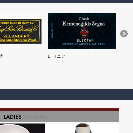
ナ
タリ
E ゼニア