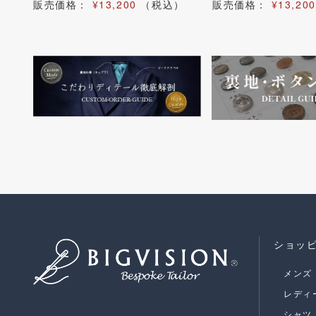
）
販売価格：
¥13,200
（税込）
販売価格：
¥13,200
ショッ
メンズ
レディ
シャツ