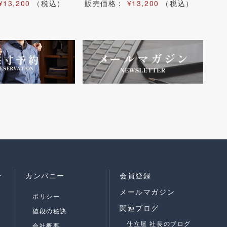
¥13,200
（税込）
販売価格：
¥13,200
（税込）
メ
販
ン
カンパニー
会員登録
メールマガジン
ポリシー
関連ブログ
値段の秘訣
仕立屋 社長のブログ
会社概要