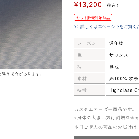
¥13,200
（税込）
セット販売対象商品
>> 詳しくは本ページ下をご覧く
シーズン
通年物
色
サックス
柄
無地
と違う場合があります。
素材
綿100% 双糸
特徴
Highclass
カスタムオーダー商品です。
※身体の大きい方は割増料金
本日ご購入の商品のお届けは