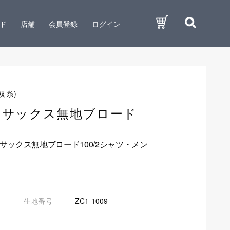
ド
店舗
会員登録
ログイン
双糸)
トサックス無地ブロード
サックス無地ブロード100/2シャツ・メン
生地番号
ZC1-1009