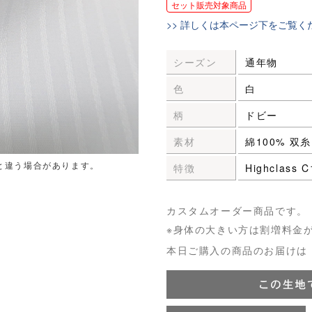
セット販売対象商品
>> 詳しくは本ページ下をご覧く
シーズン
通年物
色
白
柄
ドビー
素材
綿100% 双糸
と違う場合があります。
特徴
Highclass
カスタムオーダー商品です。
※身体の大きい方は割増料金
本日ご購入の商品のお届けは