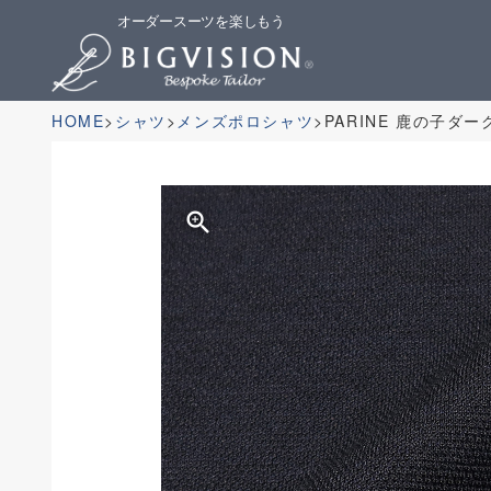
オーダースーツを楽しもう
HOME
シャツ
メンズポロシャツ
PARINE 鹿の子ダ
zoom_in