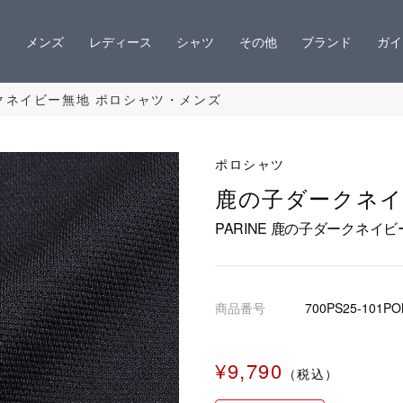
メンズ
レディース
シャツ
その他
ブランド
ガイ
ークネイビー無地 ポロシャツ・メンズ
ポロシャツ
鹿の子ダークネイ
PARINE 鹿の子ダークネイ
商品番号
700PS25-101P
¥9,790
（税込）