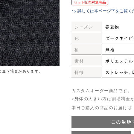
セット販売対象商品
>> 詳しくは本ページ下をご覧く
シーズン
春夏物
色
ダークネイビ
柄
無地
素材
ポリエステル1
と違う場合があります。
特徴
ストレッチ, 
カスタムオーダー商品です。
※身体の大きい方は割増料金
本日ご購入の商品のお届けは