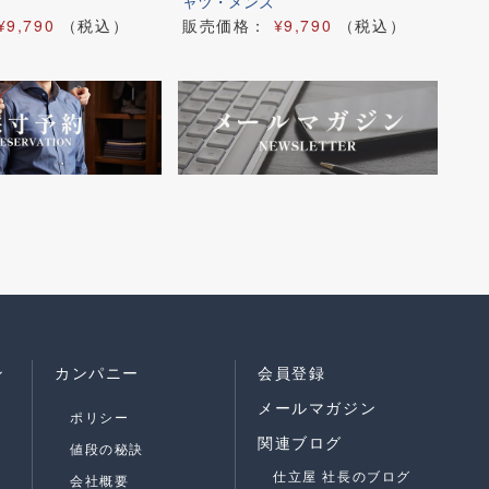
ャツ・メンズ
ロ
¥9,790
（税込）
販売価格：
¥9,790
（税込）
販
ン
カンパニー
会員登録
メールマガジン
ポリシー
関連ブログ
値段の秘訣
仕立屋 社長のブログ
会社概要