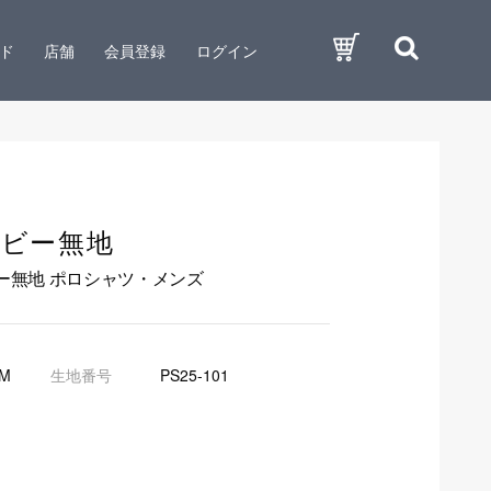
ド
店舗
会員登録
ログイン
ビー無地
ビー無地 ポロシャツ・メンズ
OM
生地番号
PS25-101