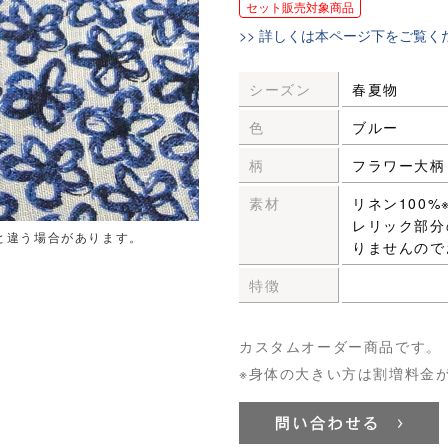
セット販売対象商品
>> 詳しくは本ページ下をご覧く
シーズン
春夏物
色
ブルー
柄
フラワー大柄
素材
リネン100
レリック部分
と違う場合があります。
りませんので
特徴
カスタムオーダー商品です。
※身体の大きい方は割増料金