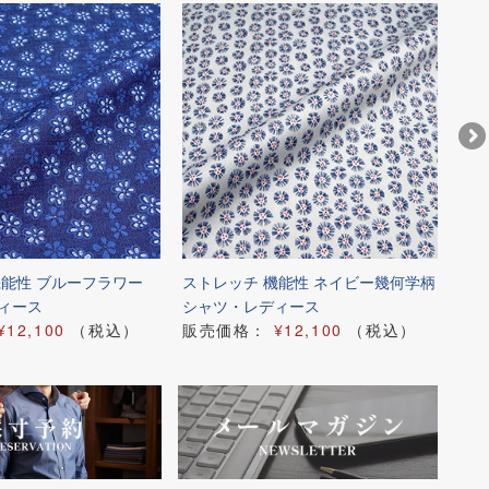
機能性 ブルーフラワー
ストレッチ 機能性 ネイビー幾何学柄
スト
ィース
シャツ・レディース
シ
¥12,100
（税込）
販売価格：
¥12,100
（税込）
販