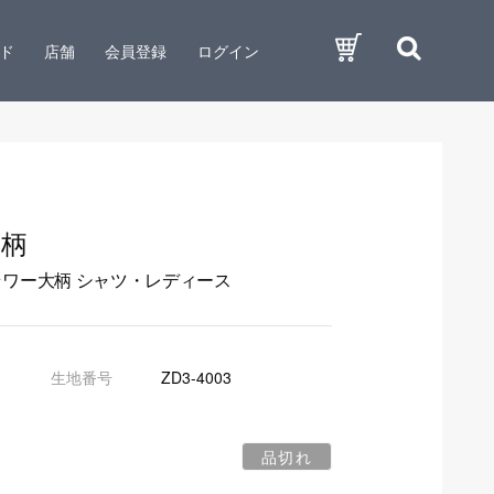
ド
店舗
会員登録
ログイン
大柄
ラワー大柄 シャツ・レディース
生地番号
ZD3-4003
品切れ