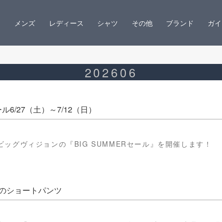
メンズ
レディース
シャツ
その他
ブランド
ガイ
202606
ール6/27（土）～7/12（日）
ッグヴィジョンの『BIG SUMMERセール』を開催します！
のショートパンツ