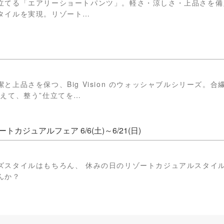
立てる「エアリーショートパンツ」。軽さ・涼しさ・上品さを備
タイルを実現。リゾート…
と上品さを保つ、Big Vision のウォッシャブルシリーズ。合
洗えて、整う”仕立てを…
カジュアルフェア 6/6(土)～6/21(日)
ズスタイルはもちろん、 休みの日のリゾートカジュアルスタイ
んか？