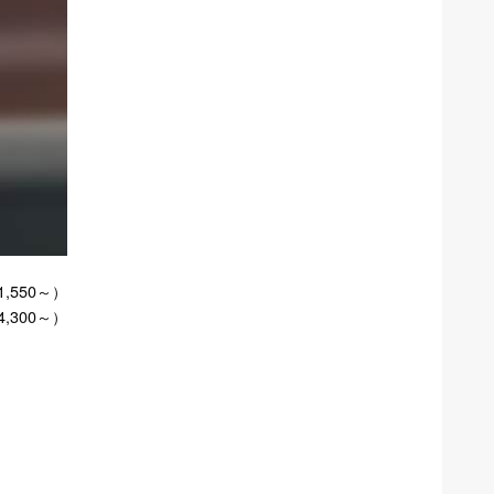
1,550～）
4,300～）