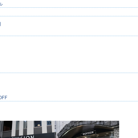
ル
】
FF