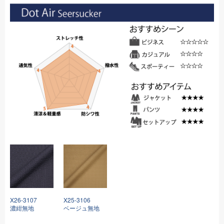
X26-3107
X25-3106
濃紺無地
ベージュ無地