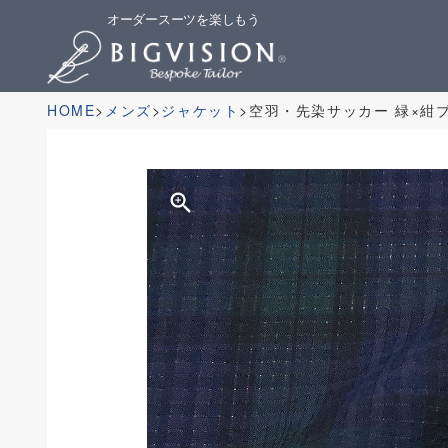
オーダースーツを楽しもう
HOME
メンズ
ジャケット
空羽・先染サッカー 緑×紺
zoom_in