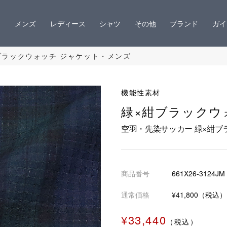
メンズ
レディース
シャツ
その他
ブランド
ガイ
ブラックウォッチ ジャケット・メンズ
機能性素材
緑×紺ブラックウ
空羽・先染サッカー 緑×紺ブ
商品番号
661X26-3124JM
通常価格
¥41,800（税込）
¥33,440
（税込）