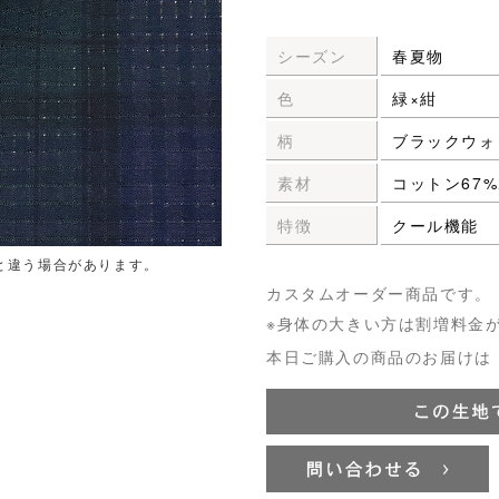
シーズン
春夏物
色
緑×紺
柄
ブラックウォ
素材
コットン67
特徴
クール機能
と違う場合があります。
カスタムオーダー商品です。
※身体の大きい方は割増料金
本日ご購入の商品のお届けは