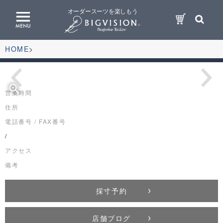
オーダースーツを楽しもう
HOME
zoom_in
営業時間
住所
電話番号 / FAX番号
/
アクセス
備考
採寸予約
店舗ブログ