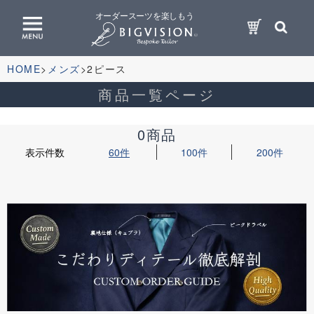
オーダースーツを楽しもう
HOME
メンズ
2ピース
商品一覧ページ
0商品
表示件数
60件
100件
200件