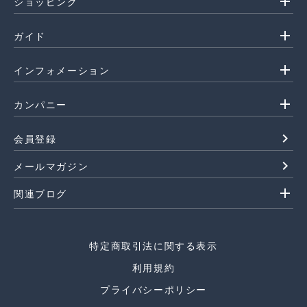
add
ショッピング
add
ガイド
add
インフォメーション
add
カンパニー
navigate_next
会員登録
navigate_next
メールマガジン
add
関連ブログ
特定商取引法に関する表示
利用規約
プライバシーポリシー