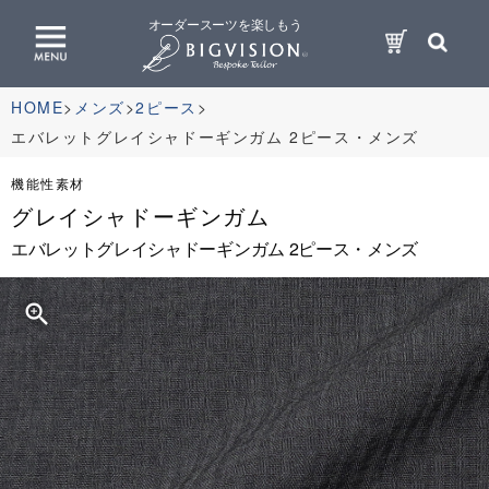
オーダースーツを楽しもう
HOME
メンズ
2ピース
エバレットグレイシャドーギンガム 2ピース・メンズ
機能性素材
グレイシャドーギンガム
エバレットグレイシャドーギンガム 2ピース・メンズ
zoom_in