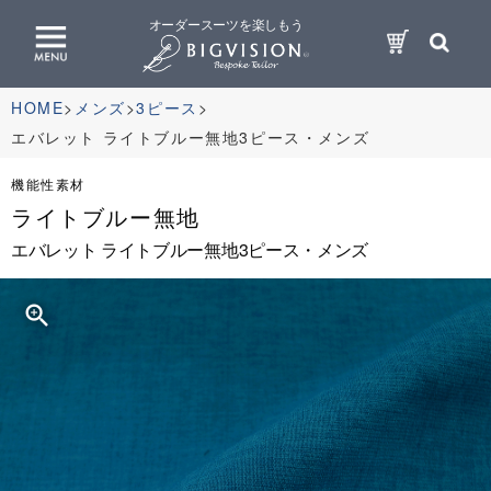
オーダースーツを楽しもう
HOME
メンズ
3ピース
エバレット ライトブルー無地3ピース・メンズ
機能性素材
ライトブルー無地
エバレット ライトブルー無地3ピース・メンズ
zoom_in