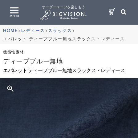
オーダースーツを楽しもう
HOME
レディース
スラックス
エバレット ディープブルー無地スラックス・レディース
機能性素材
ディープブルー無地
エバレット ディープブルー無地スラックス・レディース
zoom_in