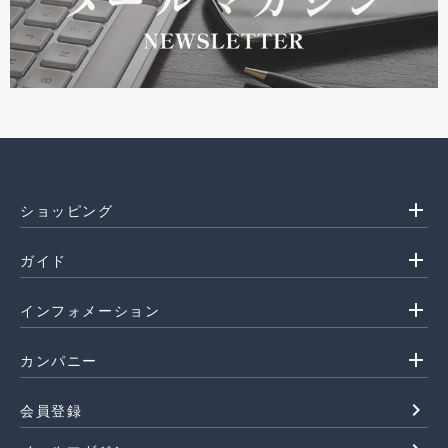
add
ショッピング
add
ガイド
add
インフォメーション
add
カンパニー
navigate_next
会員登録