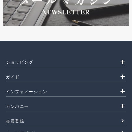
add
ショッピング
add
ガイド
add
インフォメーション
add
カンパニー
navigate_next
会員登録