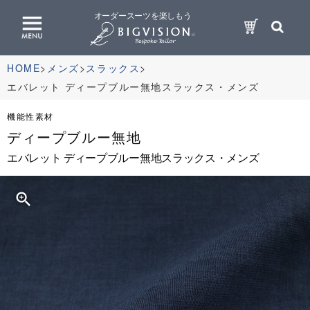
オーダースーツを楽しもう
HOME
メンズ
スラックス
エバレット ディープブルー無地スラックス・メンズ
機能性素材
ディープブルー無地
エバレット ディープブルー無地スラックス・メンズ
zoom_in