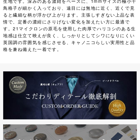
生地です。深みのある濃紺をベースに、1mmサイズの極小千
鳥格子が細かく入っており、遠目には無地に近く、近くで見
ると繊細な柄が浮かび上がります。主張しすぎない上品な表
情で、定番の濃紺にさりげない変化を加えたい方に最適で
す。21マイクロンの原毛を使用した肉厚でハリコシのある生
地感は仕立て映えが良く、しっかりとしてシワになりにくい
英国調の雰囲気を感じさせる、キャノニコらしい実用性と品
格を兼ね備えた一着です。