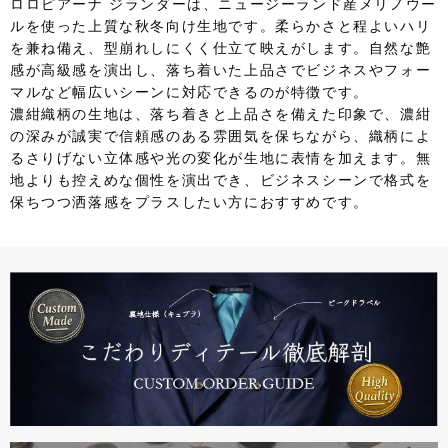
ロロピアーナ ジランダーは、ニュージーランド産メリノウー
ルを使った上質な秋冬向け生地です。柔らかさと程よいハリ
を兼ね備え、型崩れしにくく仕立て映えがします。自然な艶
感が高級感を演出し、落ち着いた上品さでビジネスやフォー
マルなど幅広いシーンに対応できるのが特徴です。
濃紺織柄の生地は、落ち着きと上品さを備えた印象で、濃紺
の深みが誠実で信頼感のある雰囲気を保ちながら、織柄によ
るさりげない立体感や光の変化が生地に表情を加えます。無
地よりも控えめな個性を演出でき、ビジネスシーンで格式を
保ちつつ洒落感をプラスしたい方におすすめです。