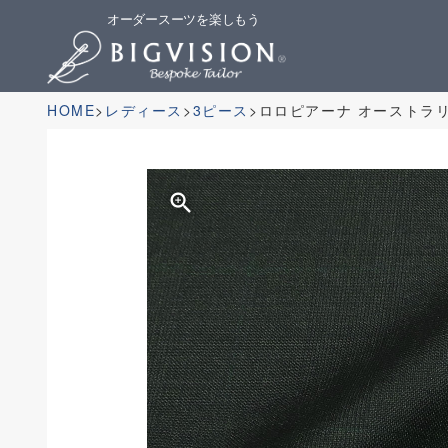
オーダースーツを楽しもう
HOME
レディース
3ピース
ロロピアーナ オーストラ
zoom_in