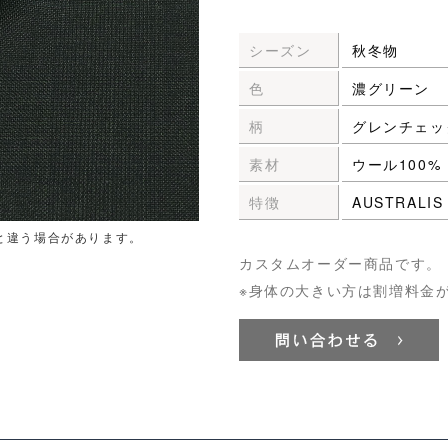
シーズン
秋冬物
色
濃グリーン
柄
グレンチェッ
素材
ウール100%
特徴
AUSTRALIS
と違う場合があります。
カスタムオーダー商品です。
※身体の大きい方は割増料金