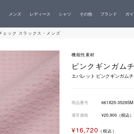
メンズ
レディース
シャツ
その他
ブランド
ガイ
チェック スラックス・メンズ
機能性素材
ピンクギンガム
エバレット ピンクギンガムチ
商品番号
661X25-3529SM
通常価格
¥20,900（税込）
¥16,720
（税込）