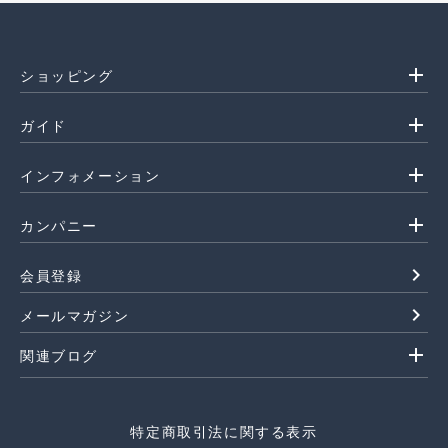
add
ショッピング
add
ガイド
add
インフォメーション
add
カンパニー
navigate_next
会員登録
navigate_next
メールマガジン
add
関連ブログ
特定商取引法に関する表示