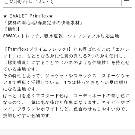
この商品について
★ EVALET Primflex★
『抜群の着心地!春夏定番の快適素材』
【機能】
2WAYストレッチ、吸水速乾、ウォッシャブル対応生地
【Primflex(プライムフレック)】とも呼ばれるこの「エバレ
ット」は、もととなる糸に性質の異なる2つの糸を使用し、
〈螺旋構造〉にすることで〈バネのような伸縮性〉を持たせ
ている生地です。
その特性もあって、ジャケットやスラックス、スポーツウェ
アまで幅広く活躍している、1つは持っておきたい夏に頼り
になる生地です。
ぱっと目を惹くマスタード色は、コーディネートの差し色に
なるので、一気にあか抜けた印象になります。ネイビーやグ
レイ、ブラウンやホワイトなど、色合わせもしやすいので、
挑戦しやすい色物です。