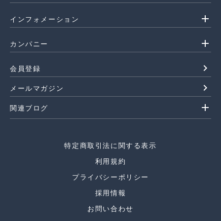
add
インフォメーション
add
カンパニー
navigate_next
会員登録
navigate_next
メールマガジン
add
関連ブログ
特定商取引法に関する表示
利用規約
プライバシーポリシー
採用情報
お問い合わせ