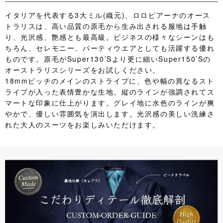
イタリアを代表する3大ミル(織元)、ロロピアーナのオース
トラリスは、高い品質の原毛から生み出される服地は手触
り、光沢感、艶感とも最高級。ビジネスの様々なシーンはも
ちろん、セレモニー、パーティウエアとしても活躍する優れ
ものです。原毛がSuper130’Sより更に細いSuper150’Sの
オーストラリスシリーズをお試しください。
18mmピッチのメインのストライプに、色や幅の異なるスト
ライプが入った表情豊かな生地。縦のラインが強調されてス
マートな印象に仕上がります。グレイ地に水色のラインが爽
やかで、優しい雰囲気を演出します。光沢感の美しい洗練さ
れた大人のスーツをお楽しみいただけます。