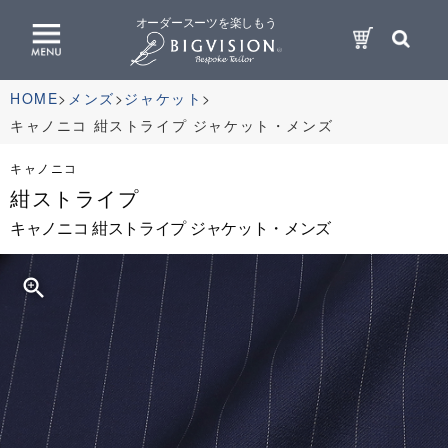
オーダースーツを楽しもう
HOME
メンズ
ジャケット
キャノニコ 紺ストライプ ジャケット・メンズ
キャノニコ
紺ストライプ
キャノニコ 紺ストライプ ジャケット・メンズ
zoom_in