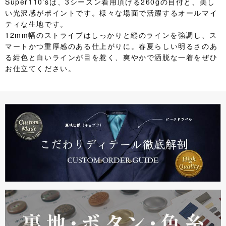
Super110’sは、3シーズン着用頂ける260gの目付と、美し
い光沢感がポイントです。様々な場面で活躍するオールマイ
ティな生地です。
12mm幅のストライプはしっかりと縦のラインを強調し、ス
マートかつ重厚感のある仕上がりに。春夏らしい明るさのあ
る紺色と白いラインが目を惹く、爽やかで洒脱な一着をぜひ
お仕立てください。