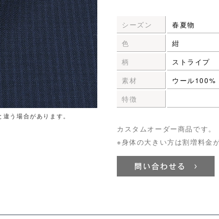
シーズン
春夏物
色
紺
柄
ストライプ
素材
ウール100%
特徴
と違う場合があります。
カスタムオーダー商品です。
※身体の大きい方は割増料金