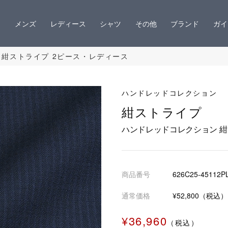
メンズ
レディース
シャツ
その他
ブランド
ガイ
 紺ストライプ 2ピース・レディース
ハンドレッドコレクション
紺ストライプ
ハンドレッドコレクション 紺
商品番号
626C25-45112P
通常価格
¥52,800（税込）
¥36,960
（税込）