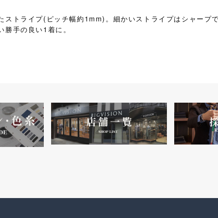
たストライプ(ピッチ幅約1mm)。細かいストライプはシャープ
い勝手の良い1着に。