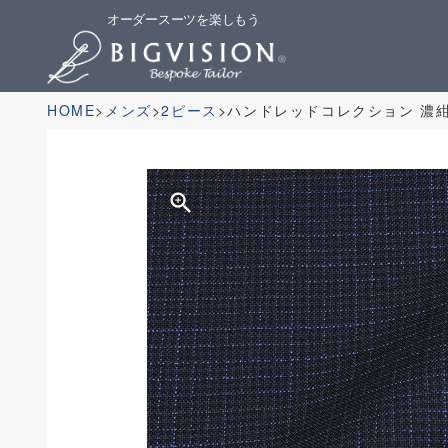
オーダースーツを楽しもう
HOME
メンズ
2ピース
ハンドレッドコレクション 濃
zoom_in