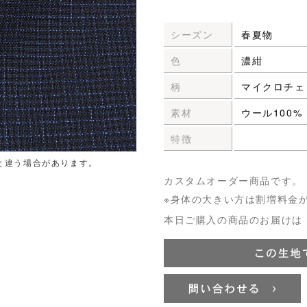
シーズン
春夏物
色
濃紺
柄
マイクロチェ
素材
ウール100%
特徴
と違う場合があります。
カスタムオーダー商品です。
※身体の大きい方は割増料金
本日ご購入の商品のお届けは