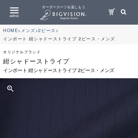
オーダースーツを楽しもう
HOME
メンズ
2ピース
インポート 紺シャドーストライプ 2ピース・メンズ
オリジナルブランド
紺シャドーストライプ
インポート 紺シャドーストライプ 2ピース・メンズ
zoom_in