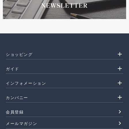
add
ショッピング
add
ガイド
add
インフォメーション
add
カンパニー
navigate_next
会員登録
navigate_next
メールマガジン