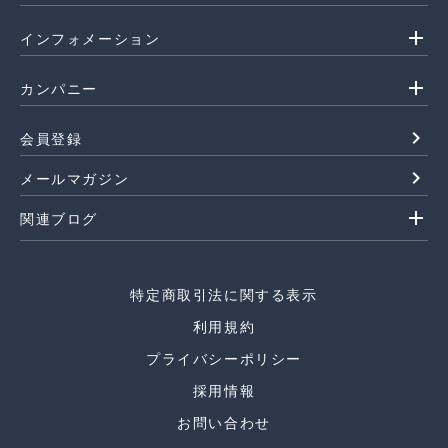
add
インフォメーション
add
カンパニー
navigate_next
会員登録
navigate_next
メールマガジン
add
関連ブログ
特定商取引法に関する表示
利用規約
プライバシーポリシー
採用情報
お問い合わせ