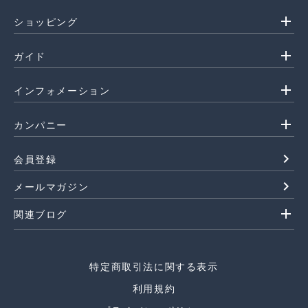
add
ショッピング
add
ガイド
add
インフォメーション
add
カンパニー
navigate_next
会員登録
navigate_next
メールマガジン
add
関連ブログ
特定商取引法に関する表示
利用規約