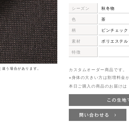
シーズン
秋冬物
色
茶
柄
ピンチェック
素材
ポリエステル1
特徴
と違う場合があります。
カスタムオーダー商品です。
※身体の大きい方は割増料金
本日ご購入の商品のお届けは