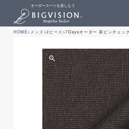
オーダースーツを楽しもう
HOME
メンズ
2ピース
7Daysオーダー 茶ピンチェッ
zoom_in