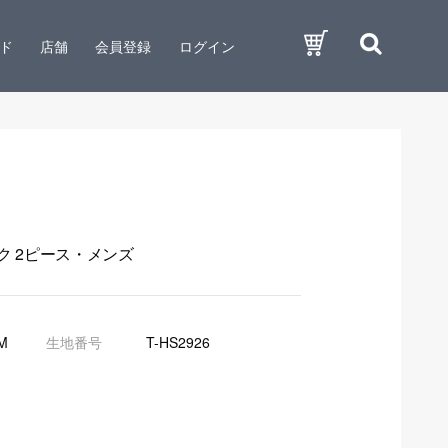
ド
店舗
会員登録
ログイン
ック 2ピース・メンズ
M
生地番号
T-HS2926