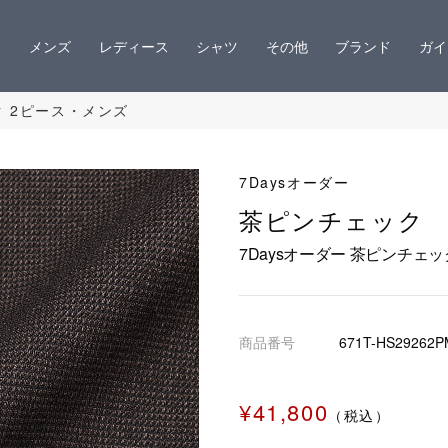
メンズ
レディース
シャツ
その他
ブランド
ガイ
ク 2ピース・メンズ
7Daysオーダー
茶ピンチェック
7Daysオーダー 茶ピンチェ
商品番号
671T-HS29262P
¥41,800
（税込）