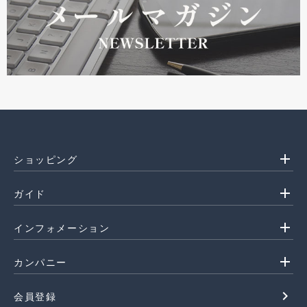
add
ショッピング
add
ガイド
add
インフォメーション
add
カンパニー
navigate_next
会員登録