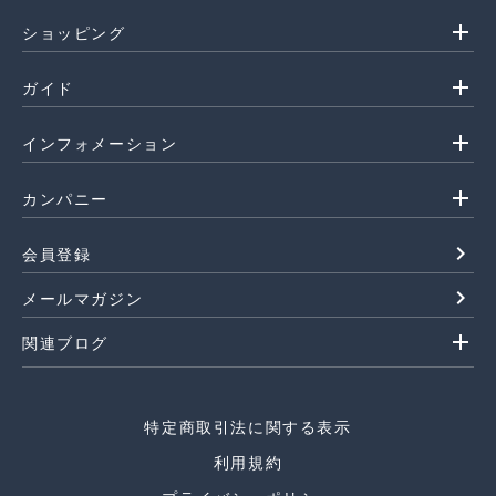
add
ショッピング
add
ガイド
add
インフォメーション
add
カンパニー
navigate_next
会員登録
navigate_next
メールマガジン
add
関連ブログ
特定商取引法に関する表示
利用規約