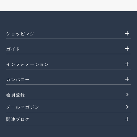
add
ショッピング
add
ガイド
add
インフォメーション
add
カンパニー
navigate_next
会員登録
navigate_next
メールマガジン
add
関連ブログ