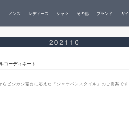
メンズ
レディース
シャツ
その他
ブランド
ガイ
202110
ルコーディネート
からビジカジ需要に応えた『ジャケパンスタイル』のご提案です