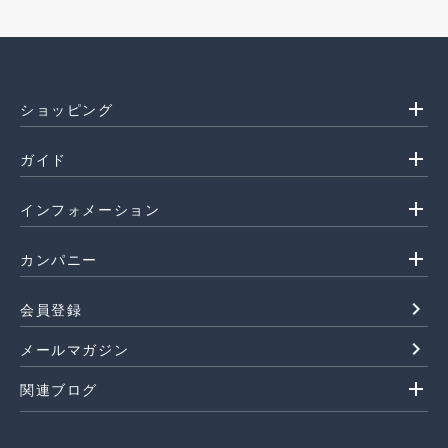
add
ショッピング
add
ガイド
add
インフォメーション
add
カンパニー
navigate_next
会員登録
navigate_next
メールマガジン
add
関連ブログ