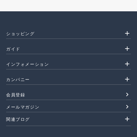
add
ショッピング
add
ガイド
add
インフォメーション
add
カンパニー
navigate_next
会員登録
navigate_next
メールマガジン
add
関連ブログ