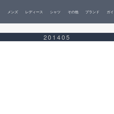
メンズ
レディース
シャツ
その他
ブランド
ガイ
201405