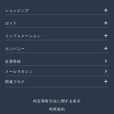
add
ショッピング
add
ガイド
add
インフォメーション
add
カンパニー
navigate_next
会員登録
navigate_next
メールマガジン
add
関連ブログ
特定商取引法に関する表示
利用規約