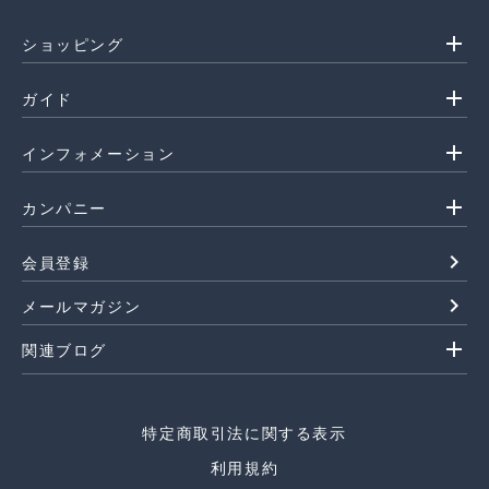
add
ショッピング
add
ガイド
add
インフォメーション
add
カンパニー
navigate_next
会員登録
navigate_next
メールマガジン
add
関連ブログ
特定商取引法に関する表示
利用規約