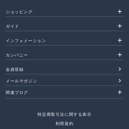
add
ショッピング
add
ガイド
add
インフォメーション
add
カンパニー
navigate_next
会員登録
navigate_next
メールマガジン
add
関連ブログ
特定商取引法に関する表示
利用規約