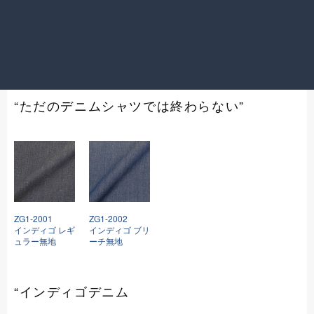
力です。
※摩擦や汗、雨等で色落ち/色移りする場合があります。
また漂白剤、乾燥機の使用は避け、単独洗濯を行って下さ
い。
“ただのデニムシャツでは終わらない”
ZG1-2001
ZG1-2002
インディゴ レギ
インディゴ ブリ
ュラー無地
ーチ無地
“インディゴデニム