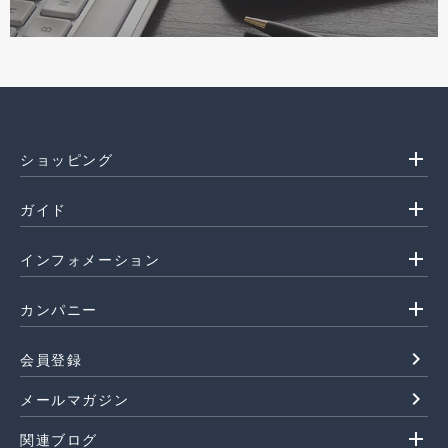
add
ショッピング
add
ガイド
add
インフォメーション
add
カンパニー
navigate_next
会員登録
navigate_next
メールマガジン
add
関連ブログ