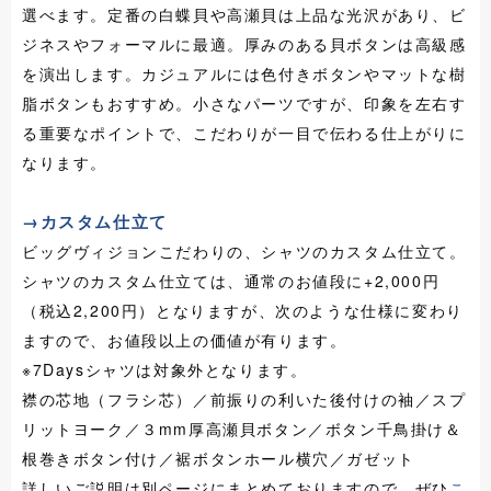
選べます。定番の白蝶貝や高瀬貝は上品な光沢があり、ビ
ジネスやフォーマルに最適。厚みのある貝ボタンは高級感
を演出します。カジュアルには色付きボタンやマットな樹
脂ボタンもおすすめ。小さなパーツですが、印象を左右す
る重要なポイントで、こだわりが一目で伝わる仕上がりに
なります。
→カスタム仕立て
ビッグヴィジョンこだわりの、シャツのカスタム仕立て。
シャツのカスタム仕立ては、通常のお値段に+2,000円
（税込2,200円）となりますが、次のような仕様に変わり
ますので、お値段以上の価値が有ります。
※7Daysシャツは対象外となります。
襟の芯地（フラシ芯）／前振りの利いた後付けの袖／スプ
リットヨーク／３mm厚高瀬貝ボタン／ボタン千鳥掛け＆
根巻きボタン付け／裾ボタンホール横穴／ガゼット
詳しいご説明は別ページにまとめておりますので、ぜひ
こ