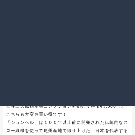
有名ブランドがこの価格！
世界三大織物産地コレクションも初売り特価49,800円と
こちらも大変お買い得です！
「ションヘル」は１００年以上前に開発された伝統的なス
ロー織機を使って尾州産地で織り上げた、日本を代表する