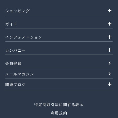
add
ショッピング
add
ガイド
add
インフォメーション
add
カンパニー
navigate_next
会員登録
navigate_next
メールマガジン
add
関連ブログ
特定商取引法に関する表示
利用規約